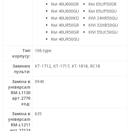
Kivi 40U600GR
Kivi 65UP50GR
Kivi 40U600GU
Kivi 65UP50GU
Kivi 40U600KD
KIVI 24HR50GU
Kivi 40UR50GR
KIVI 32HB50GU
Kivi 40UR50GR
KIVI 55UC50GU
Kivi 40UR50GU
Тип
106-type
корпусу:
Замінює
KT-1712, KT-1717, KT-1818, RC18
пульти:
Заміна в
0940
універсалі
RM-L1130
арт.2770
код:
Заміна в
635
універсалі
RM-L1211
арт.27123