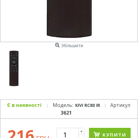
Збільшити
Є в наявності
Модель:
Артикул
KIVI RC80 IR
3621
216
+
КУПИТИ