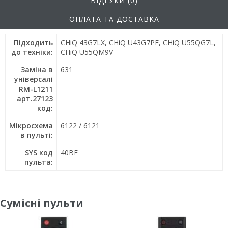
ВІДГУКИ (0)
ОПЛАТА ТА ДОСТАВКА
Підходить
CHiQ 43G7LX, CHiQ U43G7PF, CHiQ U55QG7L,
до техніки:
CHiQ U55QM9V
Заміна в
631
універсалі
RM-L1211
арт.27123
код:
Мікросхема
6122 / 6121
в пульті:
SYS код
40BF
пульта:
Сумісні пульти