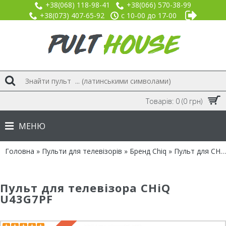
+38(068) 118-98-41
+38(066) 570-38-99
+38(073) 407-65-92
с 10-00 до 17-00
Товарів: 0 (0 грн)
МЕНЮ
Головна
»
Пульти для телевізорів
»
Бренд Chiq
» Пульт для CHiQ U43G7PF
Пульт для телевізора CHiQ
U43G7PF