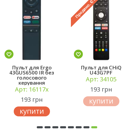
Пульт для Ergo
Пульт для CHiQ
43GUS6500 IR без
U43G7PF
голосового
Арт: 34105
керування
Арт: 16117x
193 грн
193 грн
купити
купити