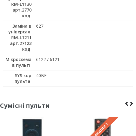
RM-L1130
арт.2770
код:
Заміна в
627
універсалі
RM-L1211
арт.27123
код:
Мікросхема
6122 / 6121
в пульті:
SYS код
40BF
пульта:
Сумісні пульти